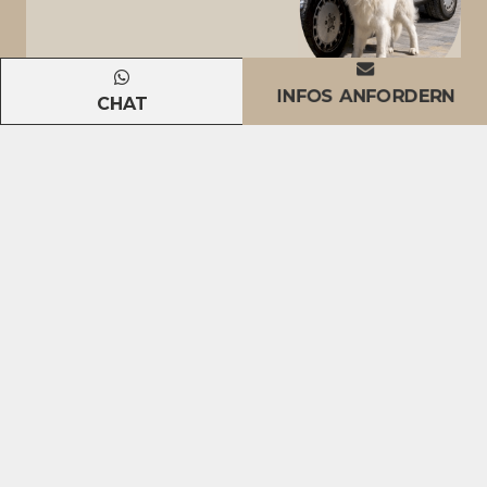
INFOS ANFORDERN
CHAT
Kommen Sie in Begleitung Ihres
pelzigen Freundes ins Hotel?
Bitte geben Sie Rasse und Gewicht in den
Anmerkungen an, um ein individuelles Angebot zu
erhalten!
Warum uns wählen
Standort am Meer