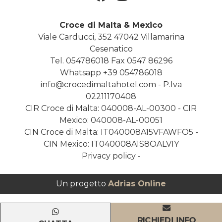
Croce di Malta & Mexico
Viale Carducci, 352 47042 Villamarina
Cesenatico
Tel. 054786018
Fax 0547 86296
Whatsapp
+39 054786018
info@crocedimaltahotel.com
- P.Iva
02211170408
CIR Croce di Malta: 040008-AL-00300 - CIR
Mexico: 040008-AL-00051
CIN Croce di Malta: IT040008A15VFAWFO5 -
CIN Mexico: IT040008A1S8OALVIY
Privacy policy
-
Un progetto
Adrias Online
RICHIEDI INFO