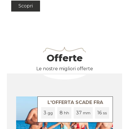
Scopri
Offerte
Le nostre migliori offerte
L'OFFERTA SCADE FRA
3
8
37
15
gg
hh
mm
ss