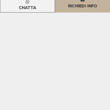
RICHIEDI INFO
CHATTA
Vieni in hotel in compagnia del tuo
amico peloso?
Scrivici nelle note razza e peso per un preventivo
personalizzato!
Perchè sceglierci